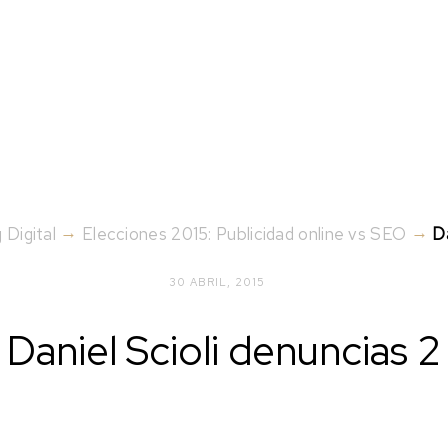
→
→
 Digital
Elecciones 2015: Publicidad online vs SEO
Da
30 ABRIL, 2015
Daniel Scioli denuncias 2