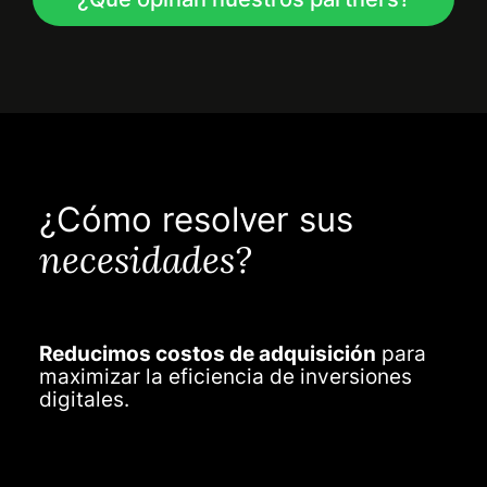
¿Cómo resolver sus
necesidades?
ducimos costos de adquisición
para
Potencia
ximizar la eficiencia de inversiones
reconoc
itales.
potencia