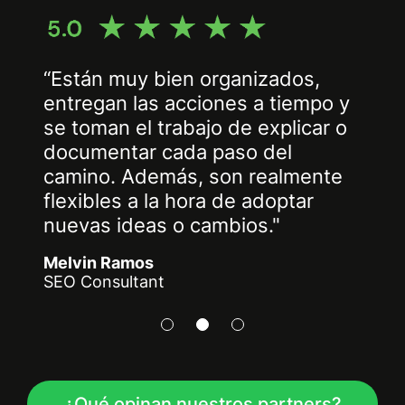
tán muy bien organizados,
regan las acciones a tiempo y
"So
toman el trabajo de explicar o
com
umentar cada paso del
obj
ino. Además, son realmente
emp
xibles a la hora de adoptar
Mar
vas ideas o cambios."
Mar
vin Ramos
 Consultant
¿Qué opinan nuestros partners?