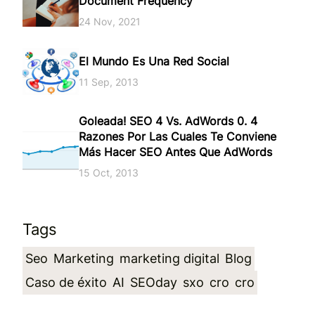
Document Frequency
24 Nov, 2021
El Mundo Es Una Red Social
11 Sep, 2013
Goleada! SEO 4 Vs. AdWords 0. 4
Razones Por Las Cuales Te Conviene
Más Hacer SEO Antes Que AdWords
15 Oct, 2013
Tags
Seo
Marketing
marketing digital
Blog
Caso de éxito
AI
SEOday
sxo
cro
cro