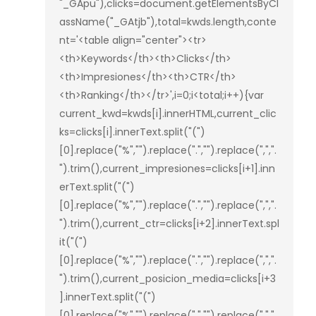
"_GApu"),clicks=document.getElementsByCl
assName("_GAtjb"),total=kwds.length,conte
nt='<table align="center"><tr>
<th>Keywords</th><th>Clicks</th>
<th>Impresiones</th><th>CTR</th>
<th>Ranking</th></tr>',i=0;i<total;i++){var 
current_kwd=kwds[i].innerHTML,current_clic
ks=clicks[i].innerText.split("(")
[0].replace("%","").replace(".","").replace(",",".
").trim(),current_impresiones=clicks[i+1].inn
erText.split("(")
[0].replace("%","").replace(".","").replace(",",".
").trim(),current_ctr=clicks[i+2].innerText.spl
it("(")
[0].replace("%","").replace(".","").replace(",",".
").trim(),current_posicion_media=clicks[i+3
].innerText.split("(")
[0].replace("%","").replace(".","").replace(",",".