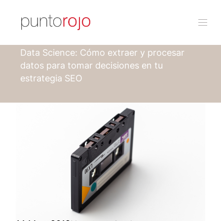
Punto rojo
Blog
Data Science: Cómo extraer y procesar
datos para tomar decisiones en tu
estrategia SEO