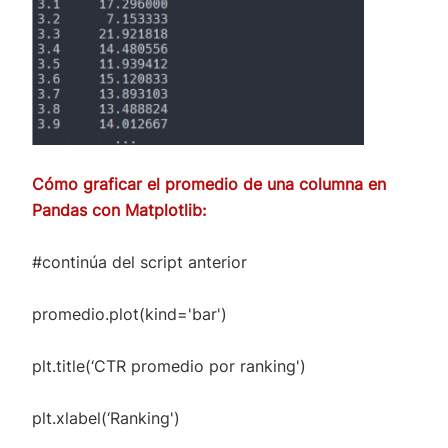
Cómo graficar el promedio de una columna en
Pandas con Matplotlib:
#continúa del script anterior
promedio.plot(kind='bar')
plt.title(‘CTR promedio por ranking')
plt.xlabel(‘Ranking')