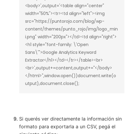
<body>',output='<table align="center" 
width="50%"><tr><td align="left"><img 
src="https://puntorojo.com/blog/wp-
content/themes/punto_rojo/img/logo_min
i.png" width="200px"></td><td align="right">
<h1 style="font-family: \'Open 
Sans\'">Google Analytics Keyword 
Extractor</h1></td></tr></table><br>
<br>',output+=content,output+="</body>
</html>",window.open())document.write(o
utput),document.close();
Si querés ver directamente la información sin
formato para exportarla a un CSV, pegá el