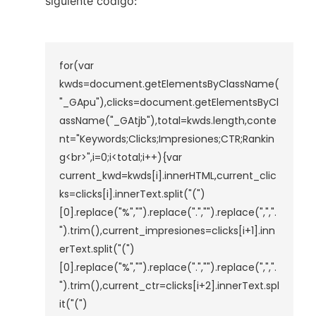
siguiente código:
for(var 
kwds=document.getElementsByClassName(
"_GApu"),clicks=document.getElementsByCl
assName("_GAtjb"),total=kwds.length,conte
nt="Keywords;Clicks;Impresiones;CTR;Rankin
g<br>",i=0;i<total;i++){var 
current_kwd=kwds[i].innerHTML,current_clic
ks=clicks[i].innerText.split("(")
[0].replace("%","").replace(".","").replace(",",".
").trim(),current_impresiones=clicks[i+1].inn
erText.split("(")
[0].replace("%","").replace(".","").replace(",",".
").trim(),current_ctr=clicks[i+2].innerText.spl
it("(")