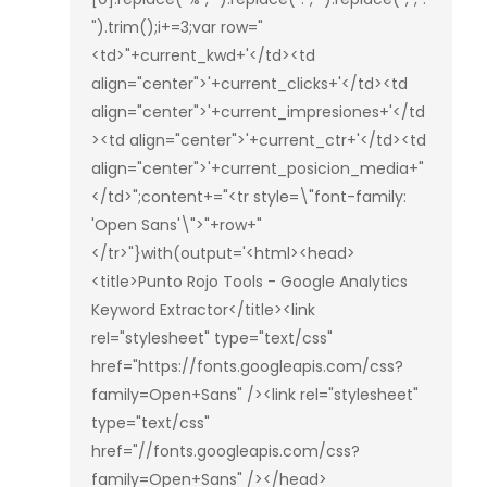
").trim();i+=3;var row="
<td>"+current_kwd+'</td><td 
align="center">'+current_clicks+'</td><td 
align="center">'+current_impresiones+'</td
><td align="center">'+current_ctr+'</td><td 
align="center">'+current_posicion_media+"
</td>";content+="<tr style=\"font-family: 
'Open Sans'\">"+row+"
</tr>"}with(output='<html><head>
<title>Punto Rojo Tools - Google Analytics 
Keyword Extractor</title><link 
rel="stylesheet" type="text/css" 
href="https://fonts.googleapis.com/css?
family=Open+Sans" /><link rel="stylesheet" 
type="text/css" 
href="//fonts.googleapis.com/css?
family=Open+Sans" /></head>