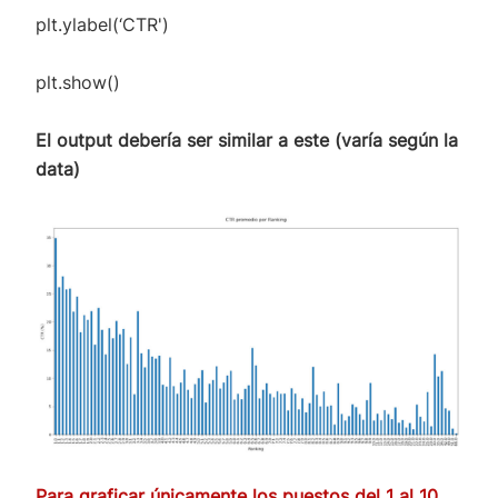
plt.ylabel(‘CTR')
plt.show()
El output debería ser similar a este (varía según la
data)
Para graficar únicamente los puestos del 1 al 10,