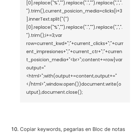
[0].replace("%","").replace(".","").replace(",",".
").trim(),current_posicion_media=clicks[i+3
].innerText.split("(")
[0].replace("%","").replace(".","").replace(",",".
").trim();i+=3;var 
row=current_kwd+";"+current_clicks+";"+curr
ent_impresiones+";"+current_ctr+";"+curren
t_posicion_media+"<br>";content+=row}var 
output="
<html>";with(output+=content,output+="
</html>",window.open())document.write(o
utput),document.close();
Copiar keywords, pegarlas en Bloc de notas