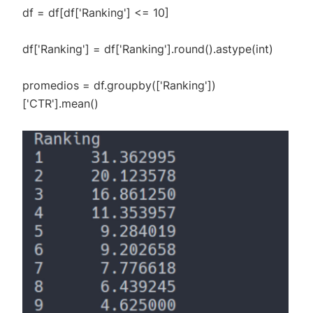
df = df[df['Ranking'] <= 10]
df['Ranking'] = df['Ranking'].round().astype(int)
promedios = df.groupby(['Ranking'])
['CTR'].mean()