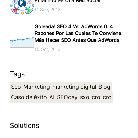
El Mundo Es Una Red Social
11 Sep, 2013
Goleada! SEO 4 Vs. AdWords 0. 4
Razones Por Las Cuales Te Conviene
Más Hacer SEO Antes Que AdWords
15 Oct, 2013
Tags
Seo
Marketing
marketing digital
Blog
Caso de éxito
AI
SEOday
sxo
cro
cro
Solutions