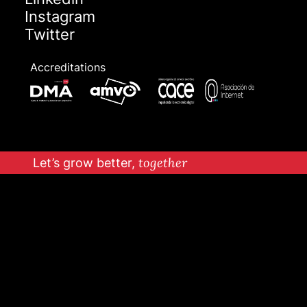
Instagram
Twitter
Accreditations
Let’s grow better,
together