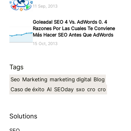
11 Sep, 2013
Goleada! SEO 4 Vs. AdWords 0. 4
Razones Por Las Cuales Te Conviene
Más Hacer SEO Antes Que AdWords
15 Oct, 2013
Tags
Seo
Marketing
marketing digital
Blog
Caso de éxito
AI
SEOday
sxo
cro
cro
Solutions
SEO