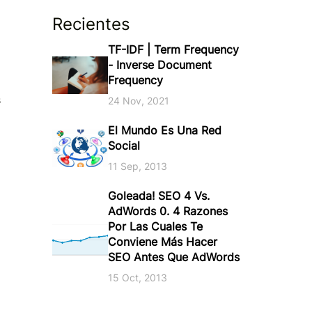
Recientes
TF-IDF | Term Frequency
- Inverse Document
Frequency
s
24 Nov, 2021
El Mundo Es Una Red
Social
11 Sep, 2013
Goleada! SEO 4 Vs.
AdWords 0. 4 Razones
Por Las Cuales Te
Conviene Más Hacer
SEO Antes Que AdWords
15 Oct, 2013