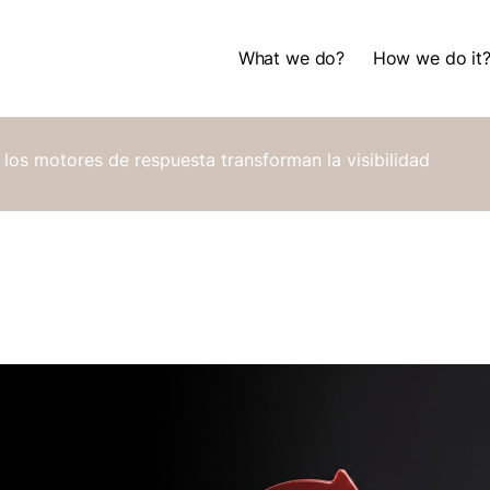
What we do?
How we do it
What we do?
How we do it
os motores de respuesta transforman la visibilidad