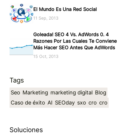
El Mundo Es Una Red Social
11 Sep, 2013
Goleada! SEO 4 Vs. AdWords 0. 4
Razones Por Las Cuales Te Conviene
Más Hacer SEO Antes Que AdWords
15 Oct, 2013
Tags
Seo
Marketing
marketing digital
Blog
Caso de éxito
AI
SEOday
sxo
cro
cro
Soluciones