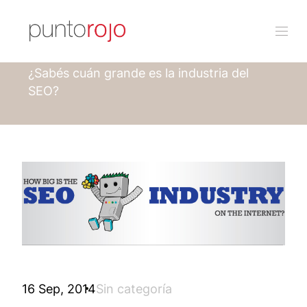
Punto rojo
Blog
¿Sabés cuán grande es la industria del
SEO?
16 Sep, 2014
Sin categoría