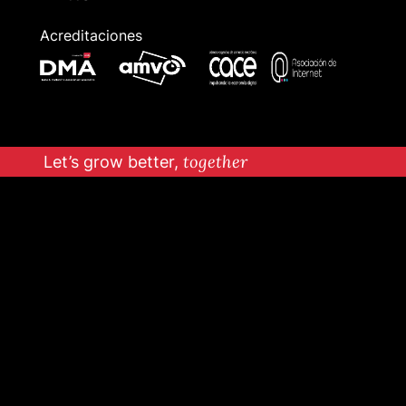
Acreditaciones
Let’s grow better,
together