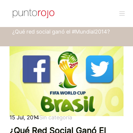
Punto rojo
Blog
¿Qué red social ganó el #Mundial2014?
15 Jul, 2014
Sin categoría
¿Qué Red Social Ganó El