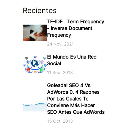
Recientes
TF-IDF | Term Frequency
- Inverse Document
Frequency
24 Nov, 2021
El Mundo Es Una Red
Social
11 Sep, 2013
Goleada! SEO 4 Vs.
AdWords 0. 4 Razones
Por Las Cuales Te
Conviene Más Hacer
SEO Antes Que AdWords
15 Oct, 2013