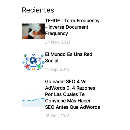
Recientes
TF-IDF | Term Frequency
- Inverse Document
Frequency
24 Nov, 2021
El Mundo Es Una Red
Social
11 Sep, 2013
Goleada! SEO 4 Vs.
AdWords 0. 4 Razones
Por Las Cuales Te
Conviene Más Hacer
SEO Antes Que AdWords
15 Oct, 2013