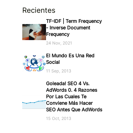
Recientes
TF-IDF | Term Frequency
- Inverse Document
Frequency
24 Nov, 2021
El Mundo Es Una Red
Social
11 Sep, 2013
Goleada! SEO 4 Vs.
AdWords 0. 4 Razones
Por Las Cuales Te
Conviene Más Hacer
SEO Antes Que AdWords
15 Oct, 2013