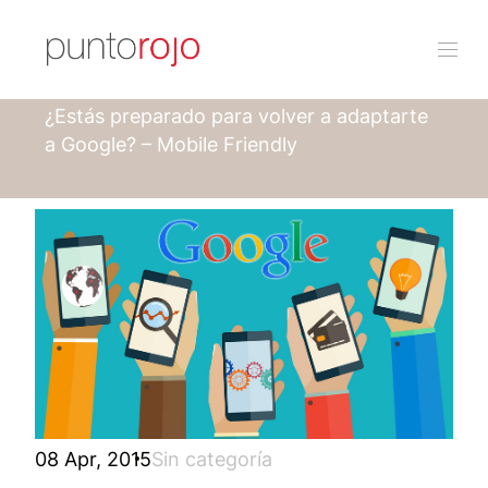
Punto rojo
Blog
¿Estás preparado para volver a adaptarte
a Google? – Mobile Friendly
08 Apr, 2015
Sin categoría