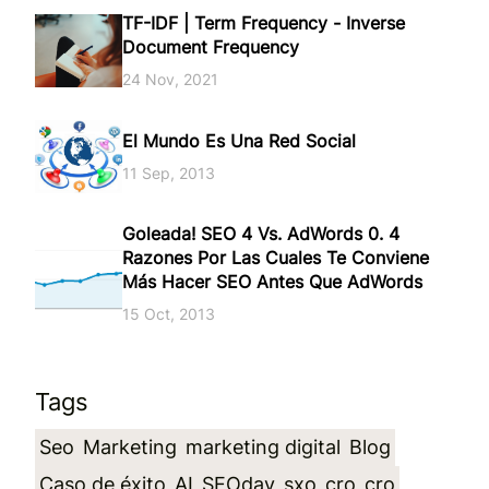
TF-IDF | Term Frequency - Inverse
Document Frequency
24 Nov, 2021
El Mundo Es Una Red Social
11 Sep, 2013
Goleada! SEO 4 Vs. AdWords 0. 4
Razones Por Las Cuales Te Conviene
Más Hacer SEO Antes Que AdWords
15 Oct, 2013
Tags
Seo
Marketing
marketing digital
Blog
Caso de éxito
AI
SEOday
sxo
cro
cro