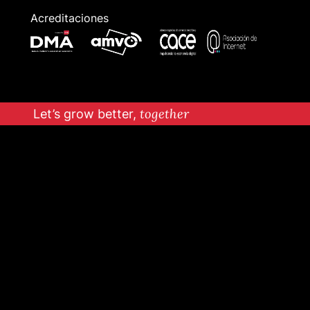
Acreditaciones
Let’s grow better,
together