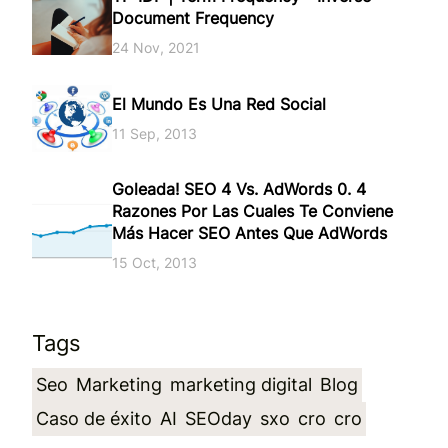
Document Frequency
24 Nov, 2021
El Mundo Es Una Red Social
11 Sep, 2013
Goleada! SEO 4 Vs. AdWords 0. 4
Razones Por Las Cuales Te Conviene
Más Hacer SEO Antes Que AdWords
15 Oct, 2013
Tags
Seo
Marketing
marketing digital
Blog
Caso de éxito
AI
SEOday
sxo
cro
cro