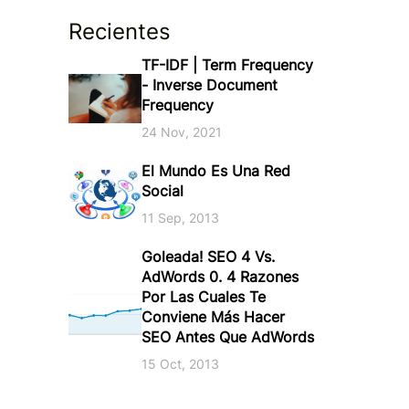
Recientes
TF-IDF | Term Frequency
- Inverse Document
Frequency
24 Nov, 2021
El Mundo Es Una Red
Social
11 Sep, 2013
Goleada! SEO 4 Vs.
AdWords 0. 4 Razones
Por Las Cuales Te
Conviene Más Hacer
SEO Antes Que AdWords
15 Oct, 2013