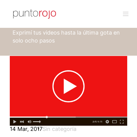
Punto rojo
Blog
Exprimí tus videos hasta la última gota en
solo ocho pasos
14 Mar, 2017
Sin categoría