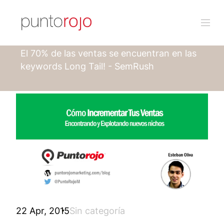
Punto rojo
Blog
El 70% de las ventas se encuentran en las
keywords Long Tail! - SemRush
22 Apr, 2015
Sin categoría