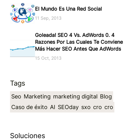
El Mundo Es Una Red Social
11 Sep, 2013
Goleada! SEO 4 Vs. AdWords 0. 4
Razones Por Las Cuales Te Conviene
Más Hacer SEO Antes Que AdWords
15 Oct, 2013
Tags
Seo
Marketing
marketing digital
Blog
Caso de éxito
AI
SEOday
sxo
cro
cro
Soluciones